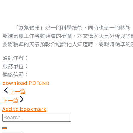
「氣象預報」是一門科學技術，同時也是一門藝術，
新進氣象工作者難領會的夢魘，本文僅就天氣分析與診
要將精準的天氣預報介紹給他人知道時，簡報時精準的
通訊作者：
服務單位：
連絡信箱：
download PDF
6 MB
文
上一篇
下一篇
章
Add to bookmark
Search
導
...