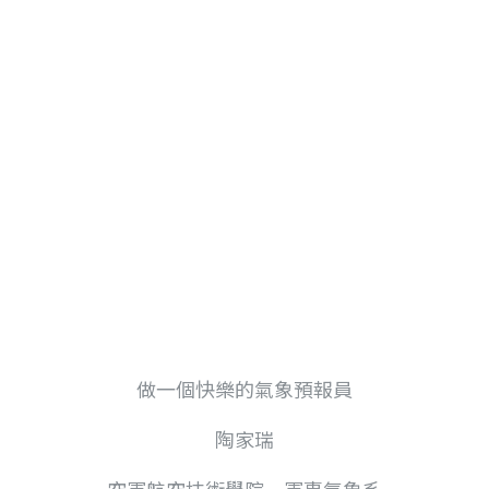
做一個快樂的氣象預報員
陶家瑞
空軍航空技術學院 軍事氣象系