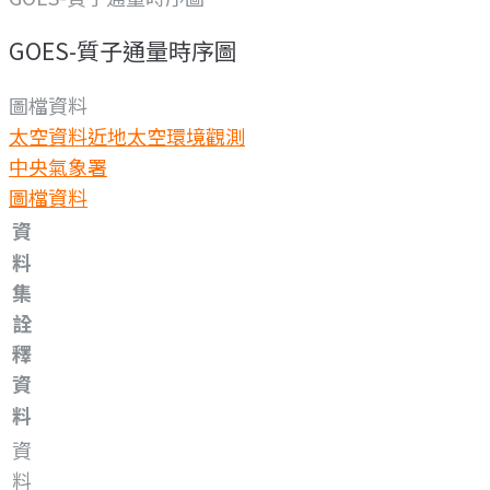
GOES-質子通量時序圖
圖檔資料
太空資料
近地太空環境觀測
中央氣象署
圖檔資料
資
料
集
詮
釋
資
料
資
料