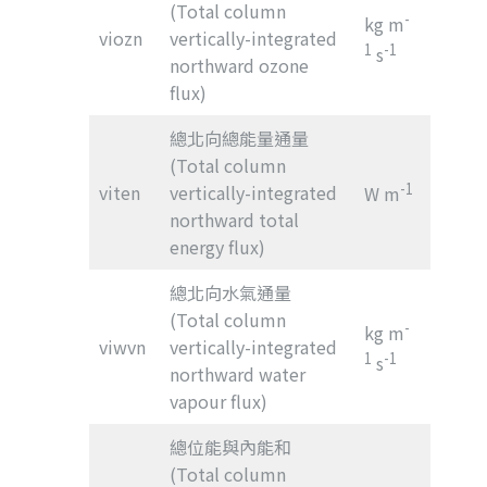
(Total column
-
kg m
viozn
vertically-integrated
1
-1
s
northward ozone
flux)
總北向總能量通量
(Total column
-1
viten
vertically-integrated
W m
northward total
energy flux)
總北向水氣通量
(Total column
-
kg m
viwvn
vertically-integrated
1
-1
s
northward water
vapour flux)
總位能與內能和
(Total column