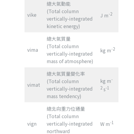
總大氣動能
(Total column
vike
-2
J m
vertically-integrated
kinetic energy)
總大氣質量
(Total column
vima
-2
kg m
vertically-integrated
mass of atmosphere)
總大氣質量變化率
-
kg m
(Total column
vimat
vertically-integrated
2
-1
s
mass tendency)
總北向重力位通量
(Total column
-1
vign
vertically-integrated
W m
northward