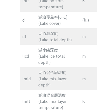
lblt
(Lake bottom
K
temperature)
湖泊覆蓋率[0~1]
cl
(無)
(Lake cover)
湖泊總深度
dl
m
(Lake total depth)
湖冰總深度
licd
(Lake ice total
m
depth)
湖泊混合層深度
lmld
(Lake mix-layer
m
depth)
湖泊混合層溫度
lmlt
(Lake mix-layer
K
temperature)