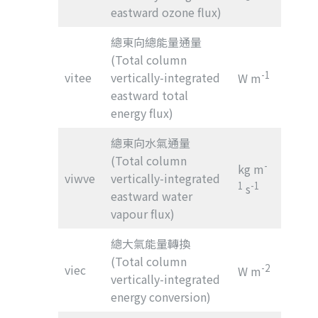
eastward ozone flux)
總東向總能量通量
(Total column
-1
vitee
vertically-integrated
W m
eastward total
energy flux)
總東向水氣通量
(Total column
-
kg m
viwve
vertically-integrated
1
-1
s
eastward water
vapour flux)
總大氣能量轉換
(Total column
viec
-2
W m
vertically-integrated
energy conversion)