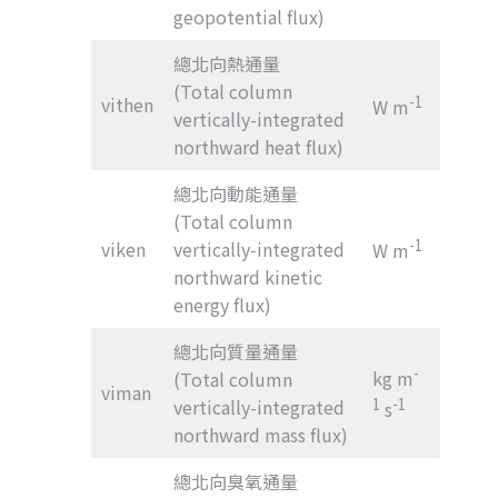
geopotential flux)
總北向熱通量
(Total column
vithen
-1
W m
vertically-integrated
northward heat flux)
總北向動能通量
(Total column
-1
viken
vertically-integrated
W m
northward kinetic
energy flux)
總北向質量通量
-
kg m
(Total column
viman
vertically-integrated
1
-1
s
northward mass flux)
總北向臭氧通量