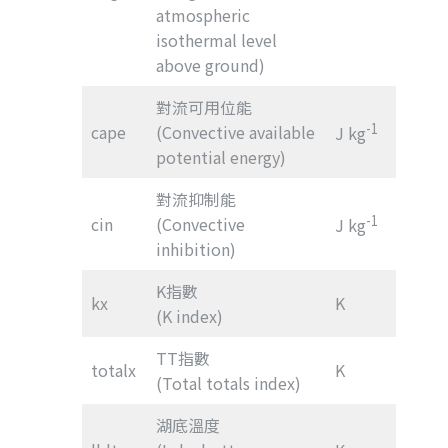
atmospheric
isothermal level
above ground)
對流可用位能
-1
cape
(Convective available
J kg
potential energy)
對流抑制能
-1
cin
(Convective
J kg
inhibition)
K指數
kx
K
(K index)
TT指數
totalx
K
(Total totals index)
湖底溫度