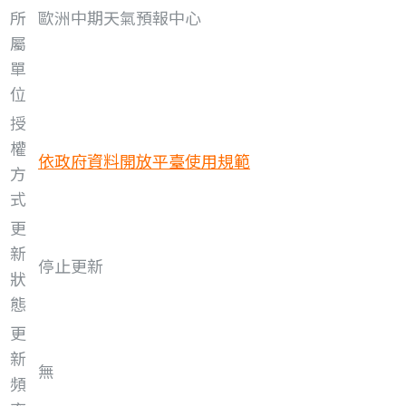
所
歐洲中期天氣預報中心
屬
單
位
授
權
依政府資料開放平臺使用規範
方
式
更
新
停止更新
狀
態
更
新
無
頻