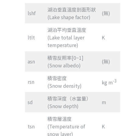
湖泊垂直溫度剖面形狀
lshf
(無)
(Lake shape factor)
湖泊平均垂直溫度
ltlt
(Lake total layer
K
temperature)
積雪反照率[0~1]
asn
(無)
(Snow albedo)
積雪密度
rsn
-3
kg m
(Snow density)
積雪深度（水當量）
sd
m
(Snow depth)
積雪層溫度
tsn
(Temperature of
K
snow layer)