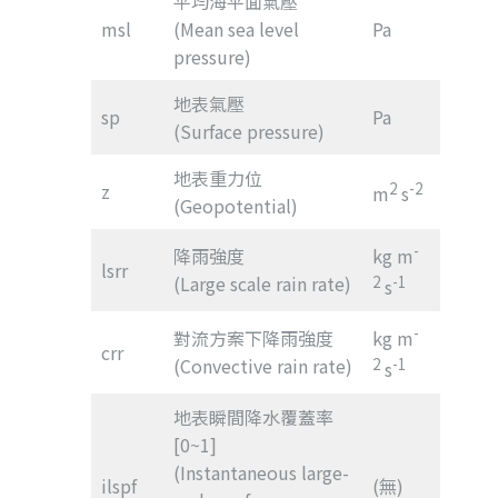
平均海平面氣壓
msl
(Mean sea level
Pa
pressure)
地表氣壓
sp
Pa
(Surface pressure)
地表重力位
z
2
-2
m
s
(Geopotential)
-
降雨強度
kg m
lsrr
(Large scale rain rate)
2
-1
s
-
對流方案下降雨強度
kg m
crr
(Convective rain rate)
2
-1
s
地表瞬間降水覆蓋率
[0~1]
(Instantaneous large-
ilspf
(無)