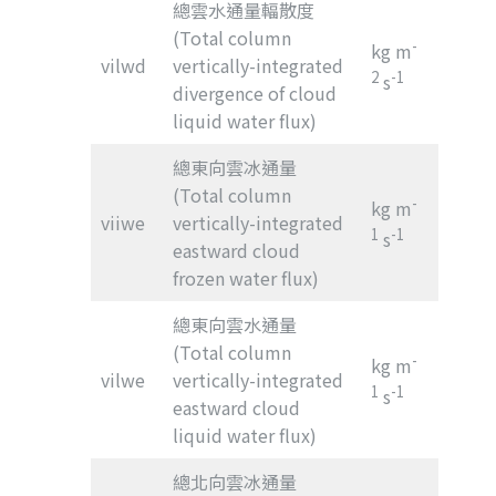
總雲水通量輻散度
(Total column
-
kg m
vilwd
vertically-integrated
2
-1
s
divergence of cloud
liquid water flux)
總東向雲冰通量
(Total column
-
kg m
viiwe
vertically-integrated
1
-1
s
eastward cloud
frozen water flux)
總東向雲水通量
(Total column
-
kg m
vilwe
vertically-integrated
1
-1
s
eastward cloud
liquid water flux)
總北向雲冰通量