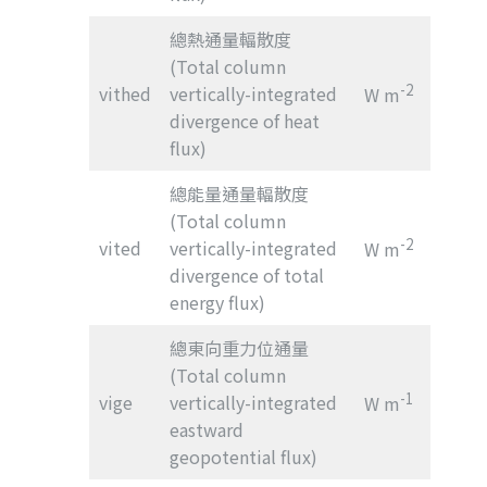
總熱通量輻散度
(Total column
-2
vithed
vertically-integrated
W m
divergence of heat
flux)
總能量通量輻散度
(Total column
-2
vited
vertically-integrated
W m
divergence of total
energy flux)
總東向重力位通量
(Total column
-1
vige
vertically-integrated
W m
eastward
geopotential flux)