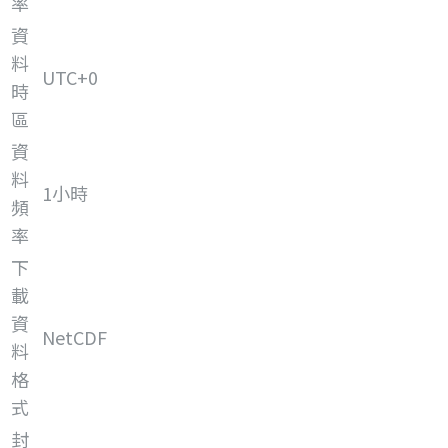
率
資
料
UTC+0
時
區
資
料
1小時
頻
率
下
載
資
NetCDF
料
格
式
封