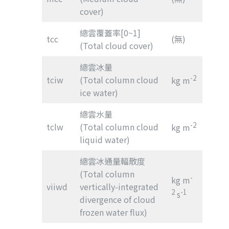
cover)
總雲覆蓋率[0~1]
tcc
(無)
(Total cloud cover)
總雲冰量
-2
tciw
(Total column cloud
kg m
ice water)
總雲水量
-2
tclw
(Total column cloud
kg m
liquid water)
總雲冰通量輻散度
(Total column
-
kg m
viiwd
vertically-integrated
2
-1
s
divergence of cloud
frozen water flux)