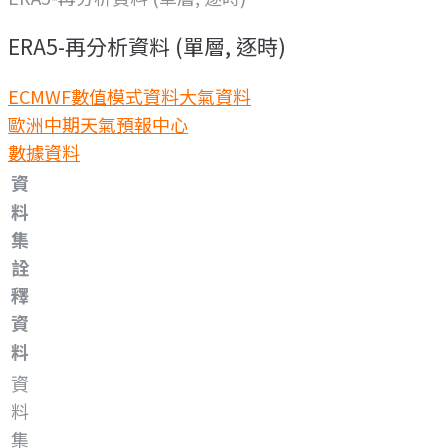
ERA5-再分析資料 (單層, 逐時)
ECMWF數值模式資料
大氣資料
歐洲中期天氣預報中心
數據資料
資
料
集
詮
釋
資
料
資
料
集