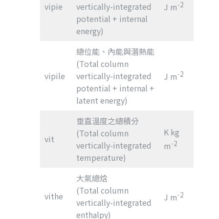
-2
vipie
vertically-integrated
J m
potential + internal
energy)
總位能、內能與潛熱能
(Total column
-2
vipile
vertically-integrated
J m
potential + internal +
latent energy)
垂直溫度之總積分
K kg
(Total column
vit
-2
vertically-integrated
m
temperature)
大氣總焓
(Total column
vithe
-2
J m
vertically-integrated
enthalpy)