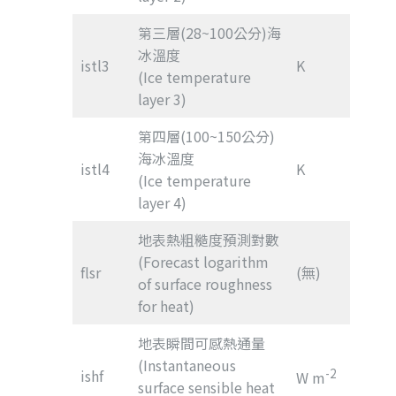
第三層(28~100公分)海
冰溫度
istl3
K
(Ice temperature
layer 3)
第四層(100~150公分)
海冰溫度
istl4
K
(Ice temperature
layer 4)
地表熱粗糙度預測對數
(Forecast logarithm
flsr
(無)
of surface roughness
for heat)
地表瞬間可感熱通量
(Instantaneous
ishf
-2
W m
surface sensible heat