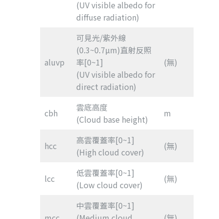
(UV visible albedo for
diffuse radiation)
可見光/紫外線
(0.3~0.7µm)直射反照
aluvp
率[0~1]
(無)
(UV visible albedo for
direct radiation)
雲底高度
cbh
m
(Cloud base height)
高雲覆蓋率[0~1]
hcc
(無)
(High cloud cover)
低雲覆蓋率[0~1]
lcc
(無)
(Low cloud cover)
中雲覆蓋率[0~1]
mcc
(Medium cloud
(無)