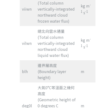
(Total column
-
kg m
viiwn
vertically-integrated
1
-1
s
northward cloud
frozen water flux)
總北向雲水通量
(Total column
-
kg m
vilwn
vertically-integrated
1
-1
s
northward cloud
liquid water flux)
邊界層高度
blh
(Boundary layer
m
height)
大氣0°C等溫面之幾何
高度
(Geometric height of
deg0l
0 degrees C
m