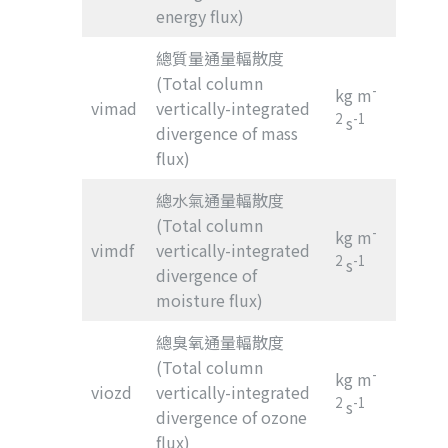
energy flux)
總質量通量輻散度
(Total column
-
kg m
vimad
vertically-integrated
2
-1
s
divergence of mass
flux)
總水氣通量輻散度
(Total column
-
kg m
vimdf
vertically-integrated
2
-1
s
divergence of
moisture flux)
總臭氧通量輻散度
(Total column
-
kg m
viozd
vertically-integrated
2
-1
s
divergence of ozone
flux)