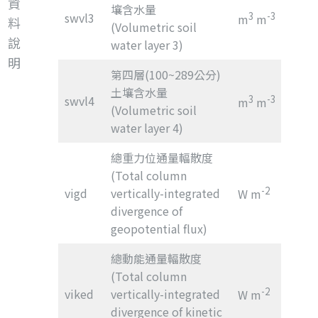
資
壤含水量
swvl3
3
-3
m
m
料
(Volumetric soil
說
water layer 3)
明
第四層(100~289公分)
土壤含水量
swvl4
3
-3
m
m
(Volumetric soil
water layer 4)
總重力位通量輻散度
(Total column
-2
vigd
vertically-integrated
W m
divergence of
geopotential flux)
總動能通量輻散度
(Total column
-2
viked
vertically-integrated
W m
divergence of kinetic