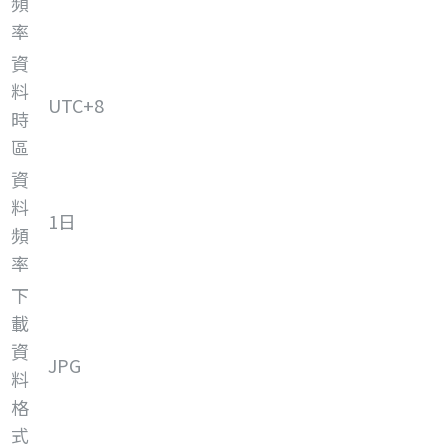
頻
率
資
料
UTC+8
時
區
資
料
1日
頻
率
下
載
資
JPG
料
格
式