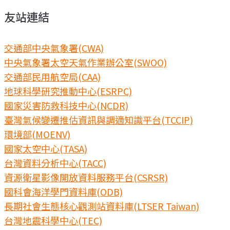
友站連結
交通部中央氣象署(CWA)
中央氣象署太空天氣作業辦公室(SWOO)
交通部民用航空局(CAA)
地球科學研究推動中心(ESRPC)
國家災害防救科技中心(NCDR)
臺灣氣候變遷推估資訊與調適知識平台(TCCIP)
環境部(MOENV)
國家太空中心(TASA)
台灣資料分析中心(TACC)
資源衛星影像開放資料服務平台(CSRSR)
國科會海洋學門資料庫(ODB)
長期社會生態核心觀測站資料庫(LTSER Taiwan)
台灣地震科學中心(TEC)