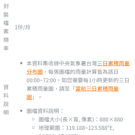
封
裝
檔
1份/月
案
頻
率
本資料集收錄中央氣象署台灣
三日累積雨量
分布圖
，每張圖檔的雨量計算皆為該日
00:00~72:00。如您需要每1小時更新的三日
資
累積雨量圖，請至「
當前三日累積雨量
料
圖
」。
說
圖檔資料說明：
明
圖檔大小(長×寬, 像素)：880×880
地理範圍：119.188~123.588°E,