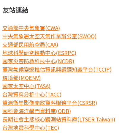
友站連結
交通部中央氣象署(CWA)
中央氣象署太空天氣作業辦公室(SWOO)
交通部民用航空局(CAA)
地球科學研究推動中心(ESRPC)
國家災害防救科技中心(NCDR)
臺灣氣候變遷推估資訊與調適知識平台(TCCIP)
環境部(MOENV)
國家太空中心(TASA)
台灣資料分析中心(TACC)
資源衛星影像開放資料服務平台(CSRSR)
國科會海洋學門資料庫(ODB)
長期社會生態核心觀測站資料庫(LTSER Taiwan)
台灣地震科學中心(TEC)