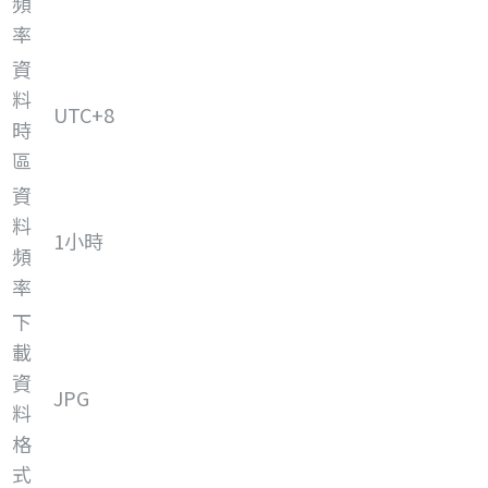
頻
率
資
料
UTC+8
時
區
資
料
1小時
頻
率
下
載
資
JPG
料
格
式