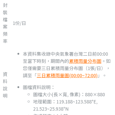
封
裝
檔
1份/日
案
頻
率
本資料集收錄中央氣象署台灣二日前00:00
至當下時刻，期間內的
累積雨量分布圖
。如
您僅需要三日累積雨量分布圖（1張/日），
資
請至「
三日累積雨量圖(00:00~72:00)
」。
料
圖檔資料說明：
說
圖檔大小(長×寬, 像素)：880×880
明
地理範圍：119.188~123.588°E,
21.523~25.938°N