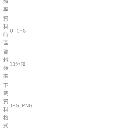
頻
率
資
料
UTC+8
時
區
資
料
10分鐘
頻
率
下
載
資
JPG, PNG
料
格
式