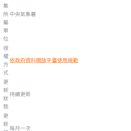
集
所
中央氣象署
屬
單
位
授
權
依政府資料開放平臺使用規範
方
式
更
新
持續更新
狀
態
更
新
每月一次