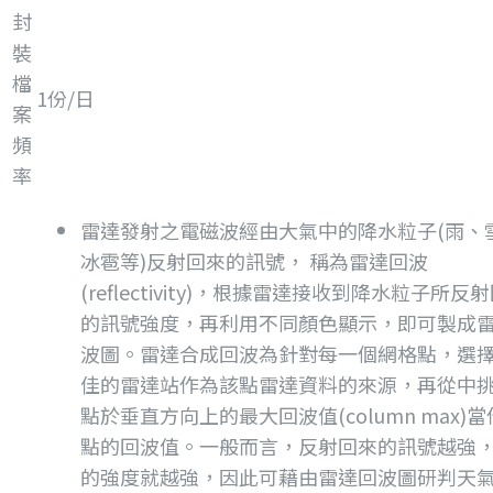
封
裝
檔
1份/日
案
頻
率
雷達發射之電磁波經由大氣中的降水粒子(雨、
冰雹等)反射回來的訊號， 稱為雷達回波
(reflectivity)，根據雷達接收到降水粒子所反
的訊號強度，再利用不同顏色顯示，即可製成
波圖。雷達合成回波為針對每一個網格點，選
佳的雷達站作為該點雷達資料的來源，再從中
點於垂直方向上的最大回波值(column max)
點的回波值。一般而言，反射回來的訊號越強
的強度就越強，因此可藉由雷達回波圖研判天