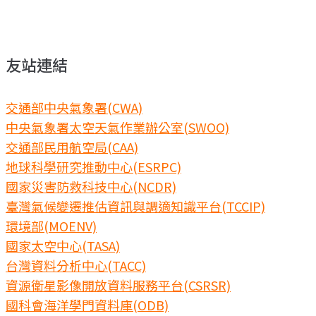
友站連結
交通部中央氣象署(CWA)
中央氣象署太空天氣作業辦公室(SWOO)
交通部民用航空局(CAA)
地球科學研究推動中心(ESRPC)
國家災害防救科技中心(NCDR)
臺灣氣候變遷推估資訊與調適知識平台(TCCIP)
環境部(MOENV)
國家太空中心(TASA)
台灣資料分析中心(TACC)
資源衛星影像開放資料服務平台(CSRSR)
國科會海洋學門資料庫(ODB)