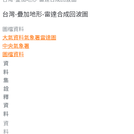
台灣-疊加地形-雷達合成回波圖
圖檔資料
大氣資料
氣象署雷達圖
中央氣象署
圖檔資料
資
料
集
詮
釋
資
料
資
料