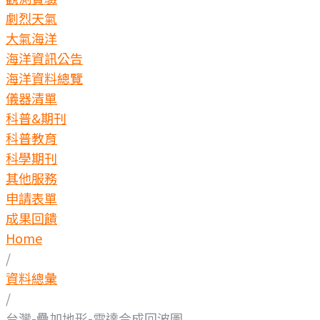
劇烈天氣
大氣海洋
海洋資訊公告
海洋資料總覽
儀器清單
科普&期刊
科普教育
科學期刊
其他服務
申請表單
成果回饋
Home
/
資料總彙
/
台灣-疊加地形-雷達合成回波圖