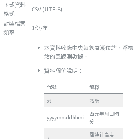
下載資料
CSV (UTF-8)
格式
封裝檔案
1份/年
頻率
本資料收錄中央氣象署潮位站、浮標
站的風觀測數據。
資料欄位說明：
代號
解釋
st
站碼
西元年月日時
yyyymmddhhmi
分
風速計高度
Z