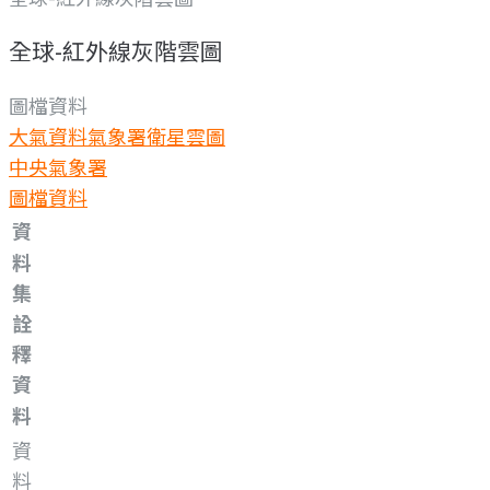
全球-紅外線灰階雲圖
圖檔資料
大氣資料
氣象署衛星雲圖
中央氣象署
圖檔資料
資
料
集
詮
釋
資
料
資
料