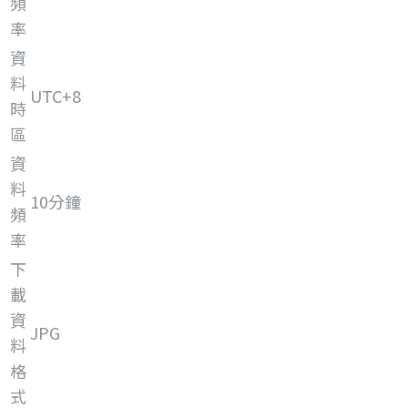
頻
率
資
料
UTC+8
時
區
資
料
10分鐘
頻
率
下
載
資
JPG
料
格
式