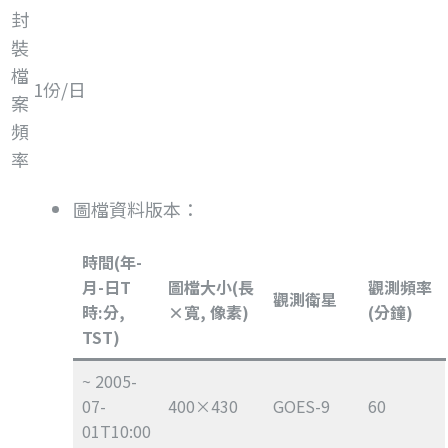
封
裝
檔
1份/日
案
頻
率
圖檔資料版本：
時間(年-
月-日T
圖檔大小(長
觀測頻率
觀測衛星
時:分,
×寬, 像素)
(分鐘)
TST)
~ 2005-
07-
400×430
GOES-9
60
01T10:00