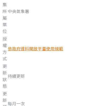
集
所
中央氣象署
屬
單
位
授
權
依政府資料開放平臺使用規範
方
式
更
新
持續更新
狀
態
更
新
每月一次