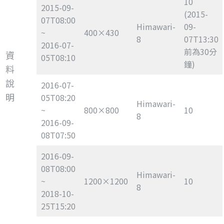
10
2015-09-
(2015-
07T08:00
Himawari-
09-
~
400×430
8
07T13:30
2016-07-
前為30分
資
05T08:10
鐘)
料
說
2016-07-
明
05T08:20
Himawari-
~
800×800
10
8
2016-09-
08T07:50
2016-09-
08T08:00
Himawari-
~
1200×1200
10
8
2018-10-
25T15:20