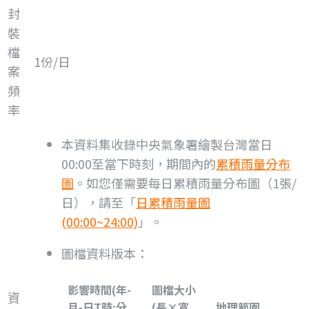
封
裝
檔
1份/日
案
頻
率
本資料集收錄中央氣象署繪製台灣當日
00:00至當下時刻，期間內的
累積雨量分布
圖
。如您僅需要每日累積雨量分布圖（1張/
日），請至「
日累積雨量圖
(00:00~24:00)
」。
圖檔資料版本：
影響時間(年-
圖檔大小
資
月-日T時:分,
(長×寬,
地理範圍