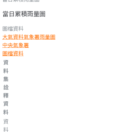
當日累積雨量圖
圖檔資料
大氣資料
氣象署雨量圖
中央氣象署
圖檔資料
資
料
集
詮
釋
資
料
資
料