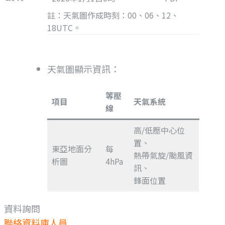
註：天氣圖作成時刻：00、06、12、
18UTC。
天氣圖顯示資訊：
等壓
項目
天氣系統
線
高/低壓中心位
置、
東亞地面分
每
熱帶氣旋/颱風資
析圖
4hPa
訊、
鋒面位置
資料詢問
聯絡資料庫人員