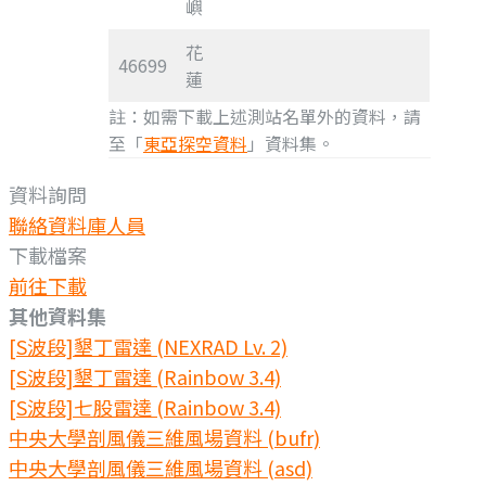
嶼
花
46699
蓮
註：如需下載上述測站名單外的資料，請
至「
東亞探空資料
」資料集。
資料詢問
聯絡資料庫人員
下載檔案
前往下載
其他資料集
[S波段]墾丁雷達 (NEXRAD Lv. 2)
[S波段]墾丁雷達 (Rainbow 3.4)
[S波段]七股雷達 (Rainbow 3.4)
中央大學剖風儀三維風場資料 (bufr)
中央大學剖風儀三維風場資料 (asd)