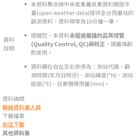
本資料集收錄中央氣象署氣象資料開放平
臺(open weather data)提供全台雨量站的
觀測資料，資料頻率為10分鐘一筆。
提醒您，本資料
未經過嚴謹的品質控管
資料
(Quality Control, QC)與校正
，請審慎斟
說明
酌使用。
資料欄位自左至右依序為：測站代碼、觀
測時間(年月日時分)、測站緯度(°N)、測站
經度(°E)、日累積降雨量(mm)。
資料詢問
聯絡資料庫人員
下載檔案
前往下載
其他資料集