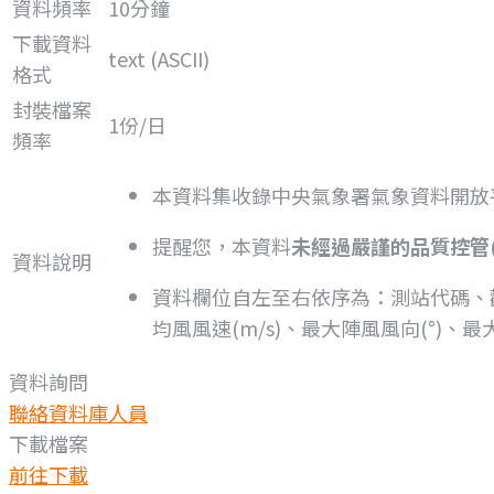
資料頻率
10分鐘
下載資料
text (ASCII)
格式
封裝檔案
1份/日
頻率
本資料集收錄中央氣象署氣象資料開放平臺(o
提醒您，本資料
未經過嚴謹的品質控管(Qua
資料說明
資料欄位自左至右依序為：測站代碼、觀測時
均風風速(m/s)、最大陣風風向(°)、最
資料詢問
聯絡資料庫人員
下載檔案
前往下載