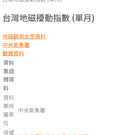
台灣地磁擾動指數 (單月)
地磁觀測
太空資料
中央氣象署
數據資料
資料
集詮
釋資
料
資料
集所
中央氣象署
屬單
位
授權