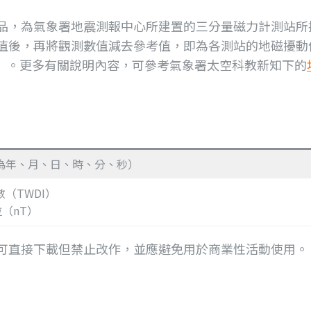
品，為氣象署地震測報中心所建置的三分量磁力計測站所
值後，再將觀測數值減去參考值，即為各測站的地磁擾動
dex, TWDI）。更多有關說明內容，可參考氣象署太空科教新知下的
為年、月、日、時、分、秒）
（TWDI）
拉（nT）
可直接下載但禁止改作，並應避免用於商業性活動使用。