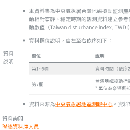
本資料集為中央氣象署台灣地磁擾動監測產
動相對寧靜、穩定時期的觀測資料建立參考
動數值（Taiwan disturbance in
資料欄位說明，自左至右依序如下：
資料
欄位
說明
說明
第1~6欄
資料時間（依序
台灣地磁擾動指數
第7欄
* 單位為奈特斯
資料來源為
中央氣象署地震測報中心
。資料
資料詢問
聯絡資料庫人員