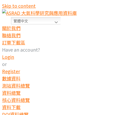
Skip to content
繁體中文
關於我們
聯絡我們
訂單下載區
Have an account?
Login
or
Register
數據資料
測站資料總覽
資料總覽
核心資料總覽
資料下載
DOI資料總覽