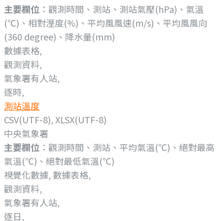
主要欄位
：觀測時間、測站、測站氣壓(hPa)、氣溫
(℃)、相對溼度(%)、平均風風速(m/s)、平均風風向
(360 degree)、降水量(mm)
數據表格,
觀測資料,
氣象署有人站,
逐時,
測站溫度
CSV(UTF-8), XLSX(UTF-8)
中央氣象署
主要欄位
：觀測時間、測站、平均氣溫(℃)、絕對最高
氣溫(℃)、絕對最低氣溫(℃)
視覺化數據, 數據表格,
觀測資料,
氣象署有人站,
逐日,