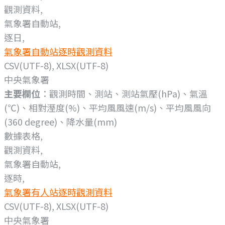
觀測資料,
氣象署自動站,
逐日,
氣象署自動站逐時觀測資料
CSV(UTF-8), XLSX(UTF-8)
中央氣象署
主要欄位
：觀測時間、測站、測站氣壓(hPa)、氣溫
(℃)、相對溼度(%)、平均風風速(m/s)、平均風風向
(360 degree)、降水量(mm)
數據表格,
觀測資料,
氣象署自動站,
逐時,
氣象署有人站逐時觀測資料
CSV(UTF-8), XLSX(UTF-8)
中央氣象署