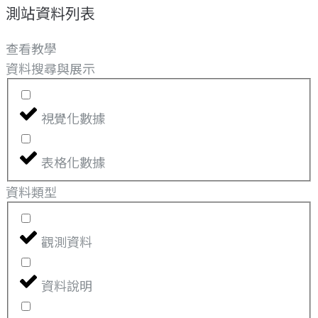
測站資料列表
查看教學
資料搜尋與展示
視覺化數據
表格化數據
資料類型
觀測資料
資料說明