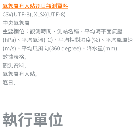
氣象署有人站逐日觀測資料
CSV(UTF-8), XLSX(UTF-8)
中央氣象署
主要欄位
：觀測時間、測站名稱、平均海平面氣壓
(hPa)、平均氣溫(℃)、平均相對濕度(%)、平均風風速
(m/s)、平均風風向(360 degree)、降水量(mm)
數據表格,
觀測資料,
氣象署有人站,
逐日,
執行單位