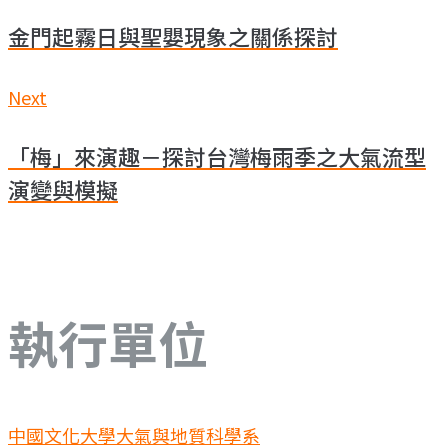
章
金門起霧日與聖嬰現象之關係探討
導
覽
Next
Next
「梅」來演趣－探討台灣梅雨季之大氣流型
演變與模擬
執行單位
中國文化大學大氣與地質科學系