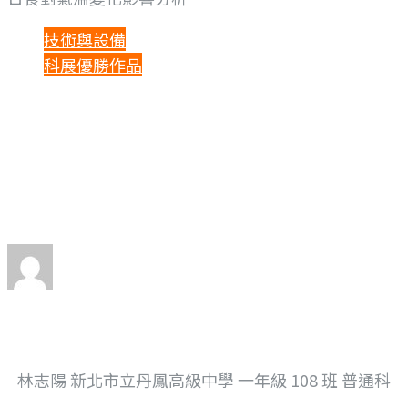
技術與設備
科展優勝作品
日食對氣溫變化影
響分析
By
Limin Tsai
Posted
2023 年 5 月 23 日
林志陽 新北市立丹鳳高級中學 一年級 108 班 普通科