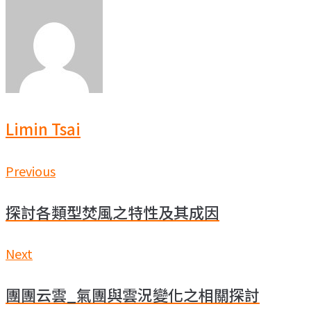
Limin Tsai
文
Previous
Previous
章
探討各類型焚風之特性及其成因
導
覽
Next
Next
團團云雲_氣團與雲況變化之相關探討