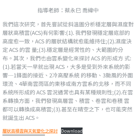
指導老師：蔡永巳 喬緯中
我們這次研究，首先嘗試從斜溫圖分析穩定層與濕度對
層狀高積雲(ACS)有何影響:(1). 我們發現穩定層底部的
高度愈一致，ACS 的層狀結構就愈能維持住;(2).濕度決
定 ACS 的雲 量;(3).穩定層是經常性的、大範圍的分
布。其次，我們也由雲系變化來探討 ACS 的形成方 式:
(1).若當天一早就出現 ACS，大多是受到外來系統的影
響─1鋒面的接近、2冷高壓系統 的移動、3颱風的外圍
環流、4華南雲雨區的東移或南方雲系的北移，而不同
系統所形成的 ACS 雲況通常也具有某種規則性;(2).在雲
系轉換方面，我們發現高層雲、積雲、卷雲和卷積 雲
都可以轉換成高積雲;(3).甚至在晴空之下，也可能突然
就誕生出 ACS。
層狀高積雲與天氣變化之探討
Download