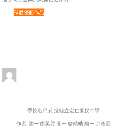
科展優勝作品
層狀高積雲與天氣
變化之探討
By
Limin Tsai
Posted
2023 年 5 月 23 日
學校名稱:南投縣立宏仁國民中學
作者: 國一 廖英賀 國一 嚴靖皓 國一 余彥霆