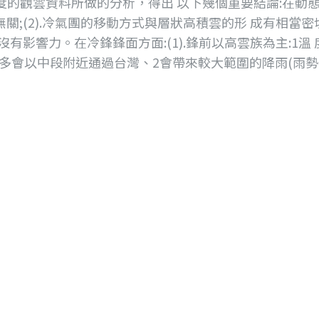
度的觀雲資料所做的分析，得出 以下幾個重要結論:在動態
關;(2).冷氣團的移動方式與層狀高積雲的形 成有相當密
有影響力。在冷鋒鋒面方面:(1).鋒前以高雲族為主:1
鋒線大多會以中段附近通過台灣、2會帶來較大範圍的降雨(雨勢