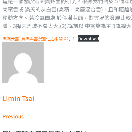
這是一個關於氣團與鋒面的研究。根據我們對於 5 個年
高積雲或 滿天的灰白雲(高積、高層混合雲)，且和距離無
移動方向。若冷氣團處 於停滯狀態，對雲況的發展比較沒
灣、3降雨區域不會太大;(2).鋒前以 中雲族為主:1
團團云雲_氣團與雲況變化之相關探討-1
Download
Limin Tsai
文
Previous
Previous