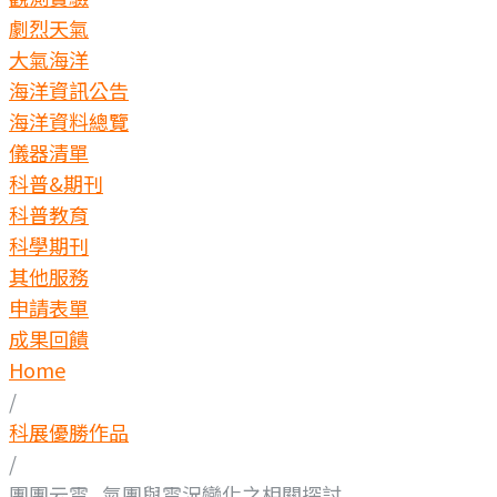
劇烈天氣
大氣海洋
海洋資訊公告
海洋資料總覽
儀器清單
科普&期刊
科普教育
科學期刊
其他服務
申請表單
成果回饋
Home
/
科展優勝作品
/
團團云雲_氣團與雲況變化之相關探討