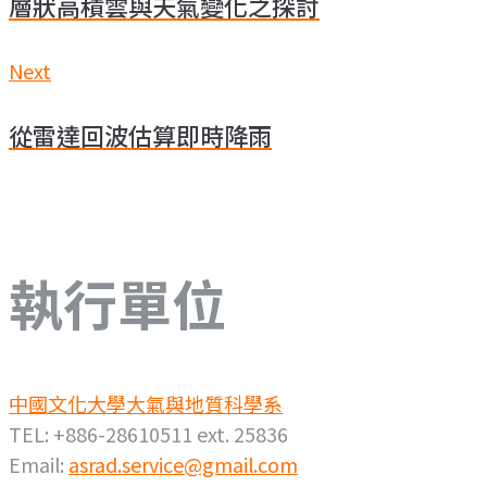
章
層狀高積雲與天氣變化之探討
導
Next
Next
覽
從雷達回波估算即時降雨
執行單位
中國文化大學大氣與地質科學系
TEL: +886-28610511 ext. 25836
Email:
asrad.service@gmail.com