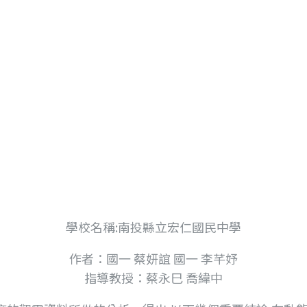
況變化之相關探討
學校名稱:南投縣立宏仁國民中學
作者：國一 蔡妍誼 國一 李芊妤
指導教授：蔡永巳 喬緯中