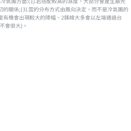
冷氣團方面:(1).若搭配較高的濕度，大部分會產生蔽光
切的關係;(3).雲的分布方式由風向決定，而不是冷氣團的
溫 度有機會出現較大的降幅、2鋒線大多會以左端通過台
不會很大)。