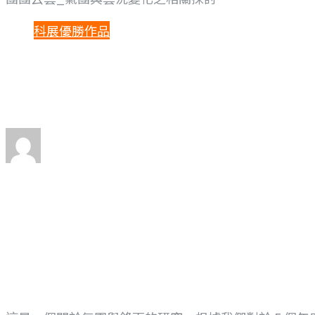
科展優勝作品
團團云雲_氣團與雲
By
Limin Tsai
Posted
2023 年 5 月 23 日