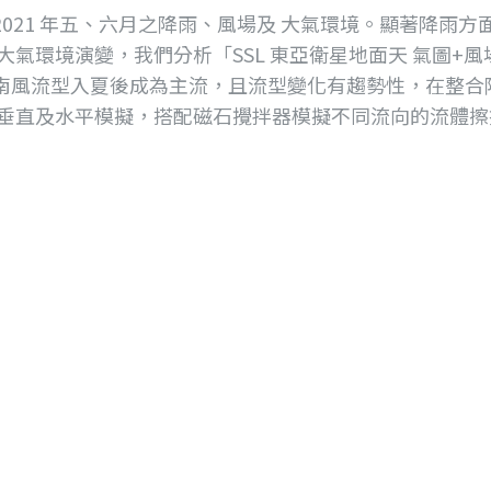
~2021 年五、六月之降雨、風場及 大氣環境。顯著降
環境演變，我們分析「SSL 東亞衛星地面天 氣圖+風場
發現，南風流型入夏後成為主流，且流型變化有趨勢性，在整
行垂直及水平模擬，搭配磁石攪拌器模擬不同流向的流體擦