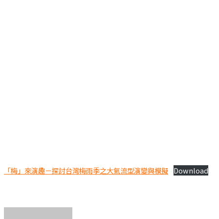
「梅」來演趣－探討台灣梅雨季之大氣流型演變與模擬
Download