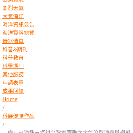
劇烈天氣
大氣海洋
海洋資訊公告
海洋資料總覽
儀器清單
科普&期刊
科普教育
科學期刊
其他服務
申請表單
成果回饋
Home
/
科展優勝作品
/
「梅」來演趣－探討台灣梅雨季之大氣流型演變與模擬