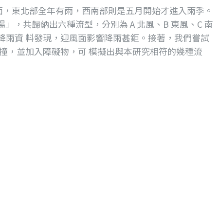
雨方面，東北部全年有雨，西南部則是五月開始才進入雨季。
」，共歸納出六種流型，分別為 A 北風、B 東風、C 南
合降雨資 料發現，迎風面影響降雨甚鉅。接著，我們嘗試
撞，並加入障礙物，可 模擬出與本研究相符的幾種流