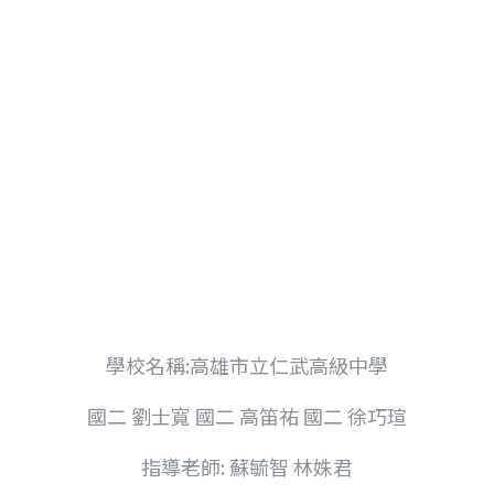
討台灣梅雨季之大氣
學校名稱:高雄市立仁武高級中學
國二 劉士寬 國二 高笛祐 國二 徐巧瑄
指導老師: 蘇毓智 林姝君