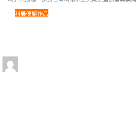
科展優勝作品
「梅」來演趣－探
By
Limin Tsai
Posted
2023 年 5 月 23 日